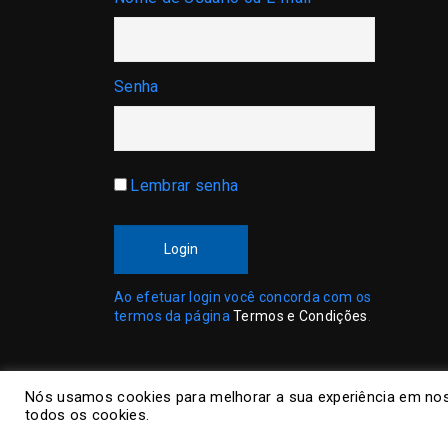
Senha
Lembrar senha
Login
Ao efetuar login você concorda com os
termos da página
Termos e Condições
.
Nós usamos cookies para melhorar a sua experiência em nos
todos os cookies.