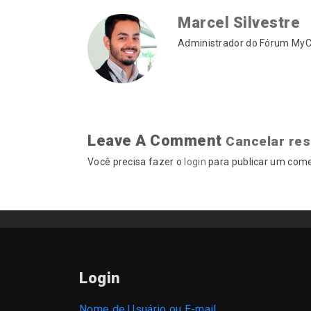
Marcel Silvestre
Administrador do Fórum MyCA
Leave A Comment
Cancelar re
Você precisa fazer o
login
para publicar um come
Login
Nome de Usuário ou E-mail