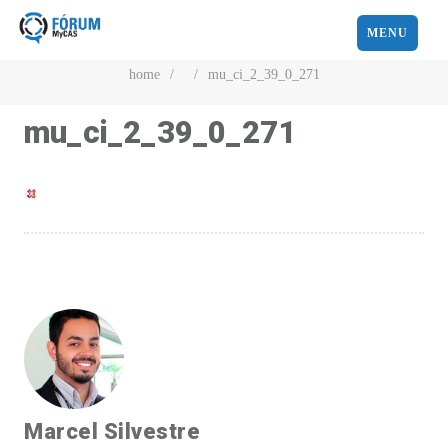
MENU
home
/
/
mu_ci_2_39_0_271
mu_ci_2_39_0_271
Marcel Silvestre