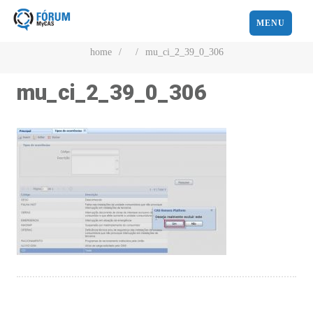
MENU
home
/
/
mu_ci_2_39_0_306
mu_ci_2_39_0_306