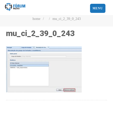
MENU
home
/
/
mu_ci_2_39_0_243
mu_ci_2_39_0_243