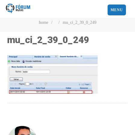
MENU
home
/
/
mu_ci_2_39_0_249
mu_ci_2_39_0_249