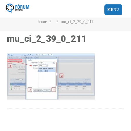
MENU
home
/
/
mu_ci_2_39_0_211
mu_ci_2_39_0_211