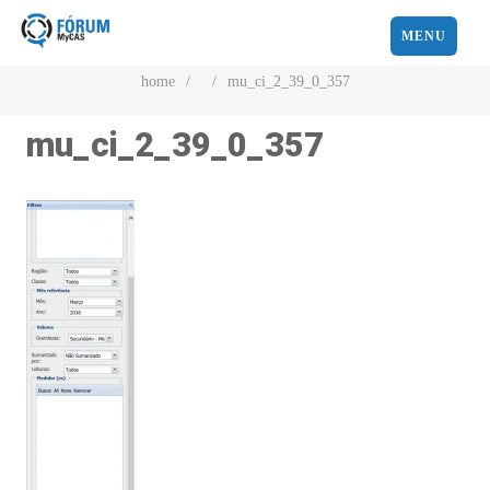
MENU
home
/
/
mu_ci_2_39_0_357
mu_ci_2_39_0_357