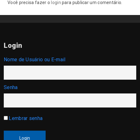
Você precisa fazer o
login
para publicar um comentário.
Login
Nome de Usuário ou E-mail
Senha
Lembrar senha
Login