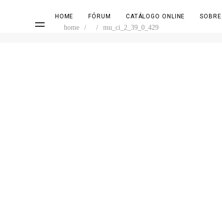
HOME
FÓRUM
CATÁLOGO ONLINE
SOBRE
home
/
/
mu_ci_2_39_0_429