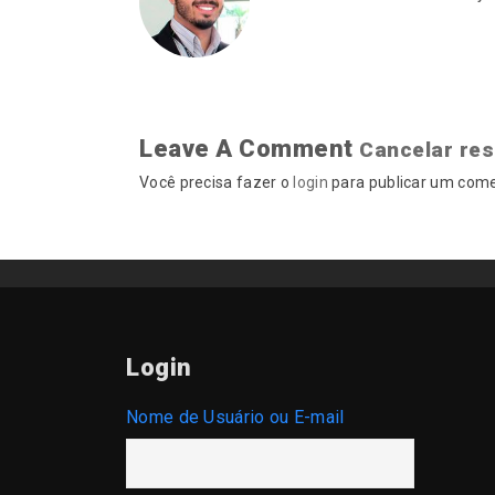
Leave A Comment
Cancelar re
Você precisa fazer o
login
para publicar um come
Login
Nome de Usuário ou E-mail