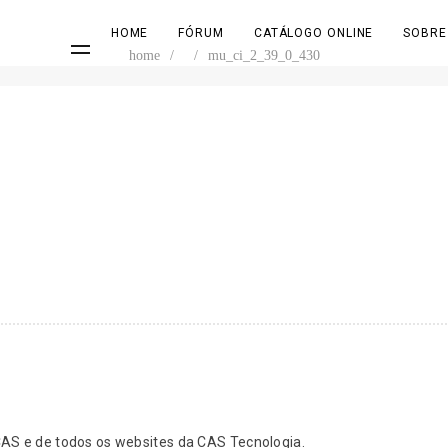
HOME
FÓRUM
CATÁLOGO ONLINE
SOBRE
home
/
/
mu_ci_2_39_0_430
S e de todos os websites da CAS Tecnologia.