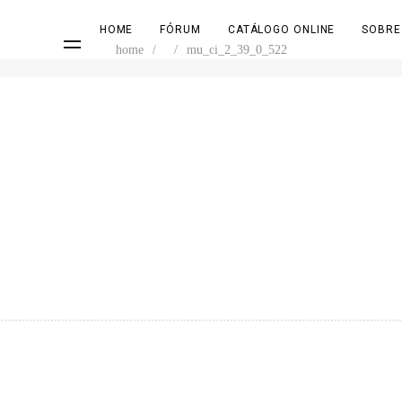
HOME
FÓRUM
CATÁLOGO ONLINE
SOBRE
home
/
/
mu_ci_2_39_0_522