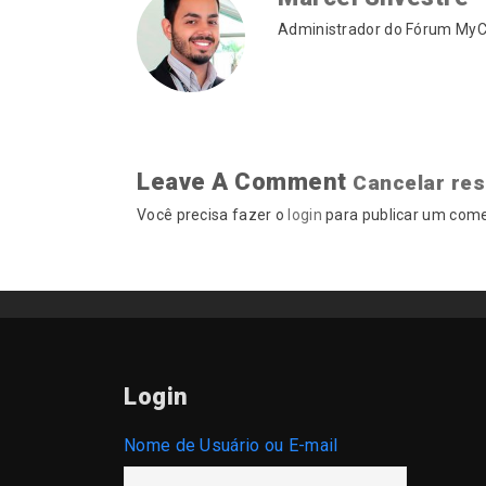
Administrador do Fórum MyCA
Leave A Comment
Cancelar re
Você precisa fazer o
login
para publicar um come
Login
Nome de Usuário ou E-mail