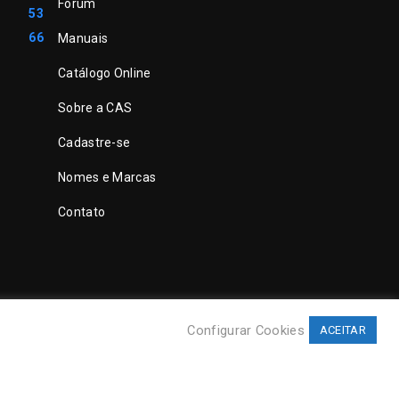
Fórum
53
66
Manuais
Catálogo Online
Sobre a CAS
Cadastre-se
Nomes e Marcas
Contato
Configurar Cookies
ACEITAR
©
CAS Tecnologia
. Todos direitos reservados.