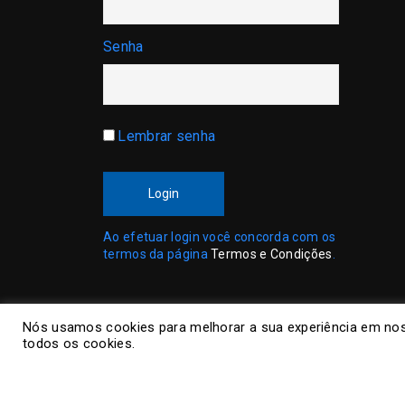
Senha
Lembrar senha
Login
Ao efetuar login você concorda com os
termos da página
Termos e Condições
.
Nós usamos cookies para melhorar a sua experiência em nos
todos os cookies.