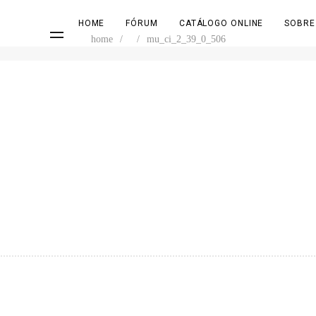
HOME
FÓRUM
CATÁLOGO ONLINE
SOBRE
home
/
/
mu_ci_2_39_0_506