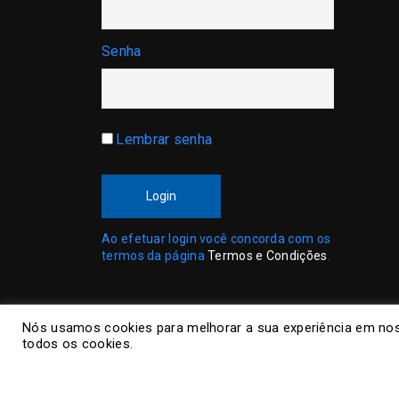
Senha
Lembrar senha
Login
Ao efetuar login você concorda com os
termos da página
Termos e Condições
.
Nós usamos cookies para melhorar a sua experiência em nos
todos os cookies.