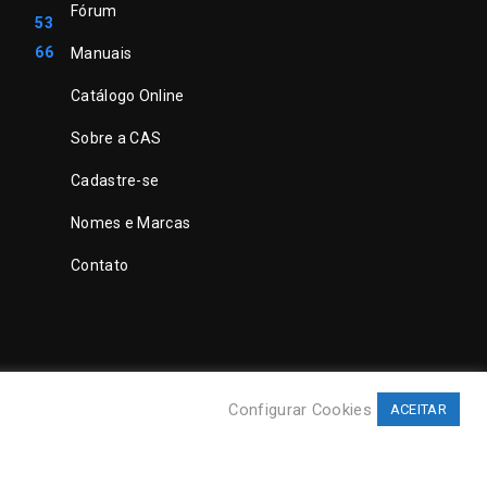
Fórum
53
66
Manuais
Catálogo Online
Sobre a CAS
Cadastre-se
Nomes e Marcas
Contato
Configurar Cookies
ACEITAR
©
CAS Tecnologia
. Todos direitos reservados.