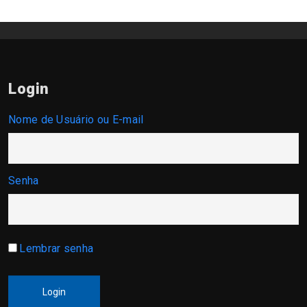
Login
Nome de Usuário ou E-mail
Senha
Lembrar senha
Login