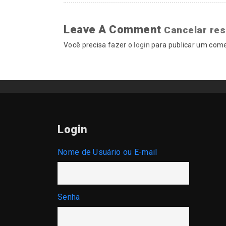
Leave A Comment
Cancelar re
Você precisa fazer o
login
para publicar um come
Login
Nome de Usuário ou E-mail
Senha