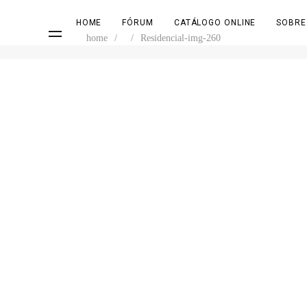
HOME
FÓRUM
CATÁLOGO ONLINE
SOBRE
home
/
/
Residencial-img-260