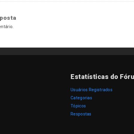
sposta
ntário.
Estatísticas do Fór
Usuários Registrados
Categorias
Tópicos
Respostas