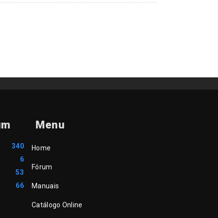
um
Menu
340
Home
6
Fórum
53
66
Manuais
Catálogo Online