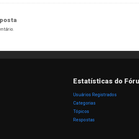
sposta
ntário.
Estatísticas do Fór
Usuários Registrados
Categorias
Tópicos
Respostas