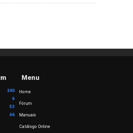
um
Menu
340
Home
6
Fórum
53
66
Manuais
Catálogo Online