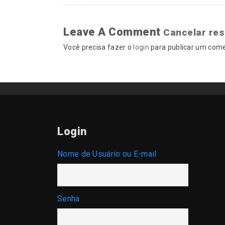
Leave A Comment
Cancelar re
Você precisa fazer o
login
para publicar um come
Login
Nome de Usuário ou E-mail
Senha