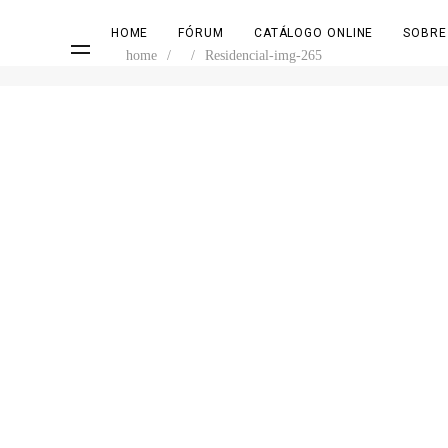
HOME
FÓRUM
CATÁLOGO ONLINE
SOBRE
home
/
/
Residencial-img-265