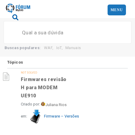
MENU
Search
Buscas populares:
WAF
,
IoT
,
Manuais
Tópicos
NOT SOLVED
Firmwares revisão
H para MODEM
UE910
Criado por:
Juliana Rios
em:
Firmware – Versões