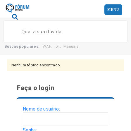
MENU
Search
Buscas populares:
WAF
,
IoT
,
Manuais
Nenhum tópico encontrado
Faça o login
Nome de usuário:
Senha: