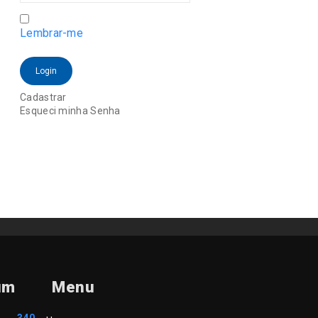
Lembrar-me
Login
Cadastrar
Esqueci minha Senha
um
Menu