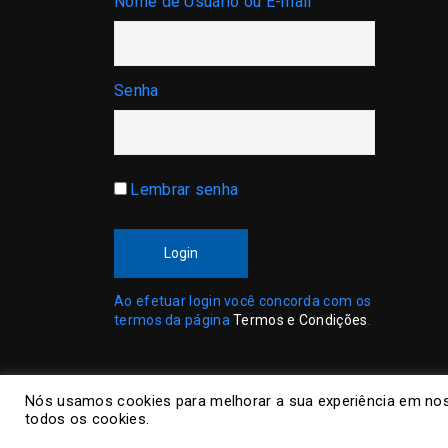
Nome de Usuário ou E-mail
Senha
Lembrar senha
Login
Ao efetuar login você concorda com os
termos da página
Termos e Condições
.
Nós usamos cookies para melhorar a sua experiência em nos
todos os cookies.