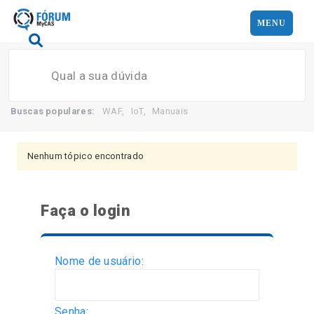
MENU
Search
Buscas populares:
WAF
,
IoT
,
Manuais
Nenhum tópico encontrado
Faça o login
Nome de usuário:
Senha: