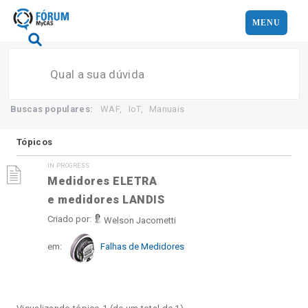
MENU
Search
Buscas populares:
WAF
,
IoT
,
Manuais
Tópicos
IN PROGRESS
Medidores ELETRA
e medidores LANDIS
Criado por:
Welson Jacometti
em:
Falhas de Medidores