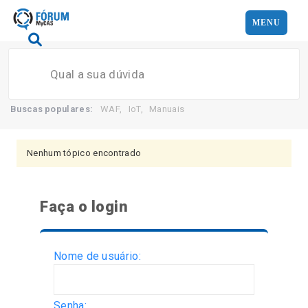
MENU
Search
Buscas populares:
WAF
,
IoT
,
Manuais
Nenhum tópico encontrado
Faça o login
Nome de usuário:
Senha: