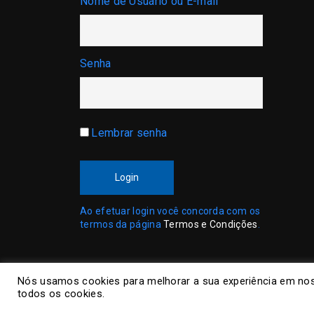
Nome de Usuário ou E-mail
Senha
Lembrar senha
Login
Ao efetuar login você concorda com os
termos da página
Termos e Condições
.
Nós usamos cookies para melhorar a sua experiência em nos
todos os cookies.