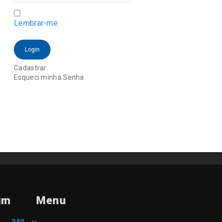
Lembrar-me
Login
Cadastrar
Esqueci minha Senha
um
Menu