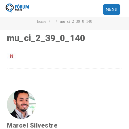
MENU
home
/
/
mu_ci_2_39_0_140
mu_ci_2_39_0_140
Marcel Silvestre