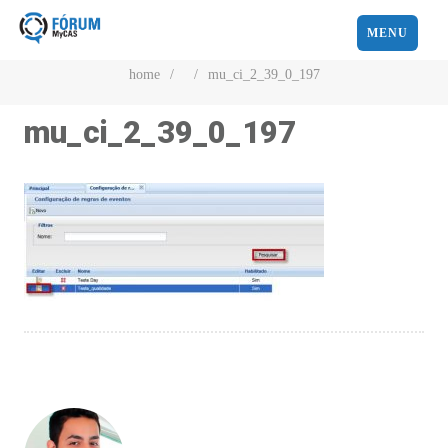
MENU
home
/
/
mu_ci_2_39_0_197
mu_ci_2_39_0_197