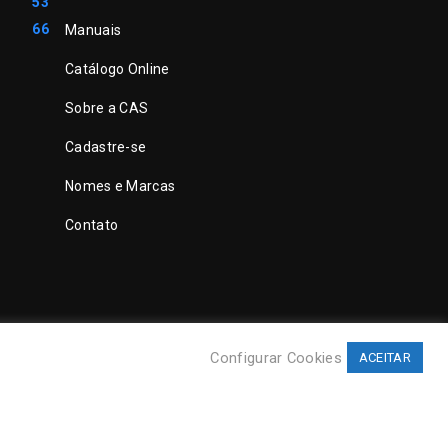
53
66
Manuais
Catálogo Online
Sobre a CAS
Cadastre-se
Nomes e Marcas
Contato
Configurar Cookies
ACEITAR
©
CAS Tecnologia
. Todos direitos reservados.