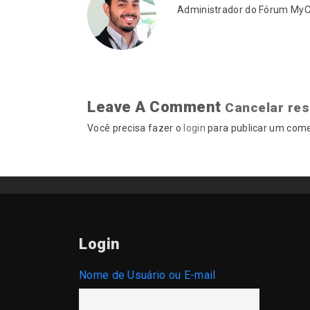
Administrador do Fórum MyCA
Leave A Comment
Cancelar re
Você precisa fazer o
login
para publicar um come
Login
Nome de Usuário ou E-mail