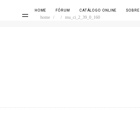
HOME
FÓRUM
CATÁLOGO ONLINE
SOBRE
home
/
/
mu_ci_2_39_0_160