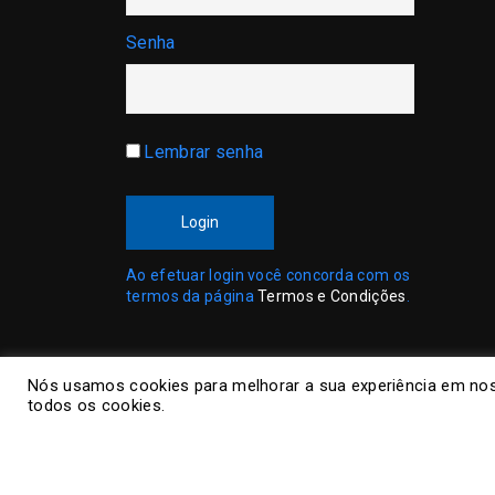
Senha
Lembrar senha
Login
Ao efetuar login você concorda com os
termos da página
Termos e Condições
.
Nós usamos cookies para melhorar a sua experiência em nos
todos os cookies.