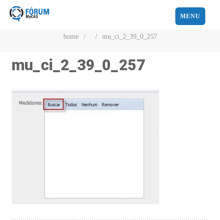
MENU
home
/
/
mu_ci_2_39_0_257
mu_ci_2_39_0_257