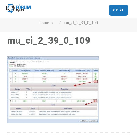
MENU
home
/
/
mu_ci_2_39_0_109
mu_ci_2_39_0_109