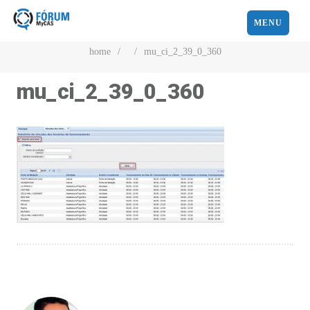
MENU
home
/
/
mu_ci_2_39_0_360
mu_ci_2_39_0_360