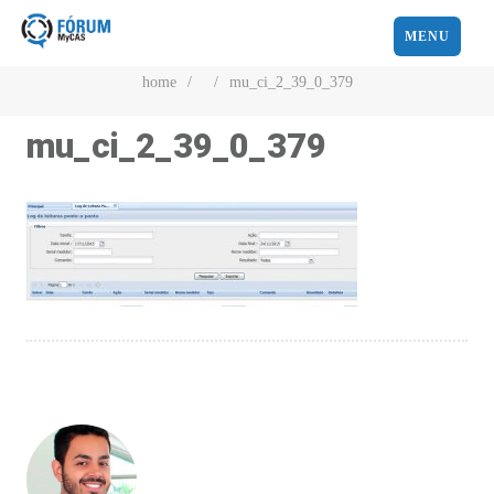
MENU
home
/
/
mu_ci_2_39_0_379
mu_ci_2_39_0_379