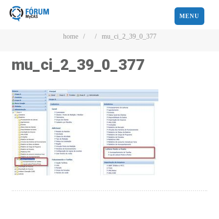
MENU
home
/
/
mu_ci_2_39_0_377
mu_ci_2_39_0_377