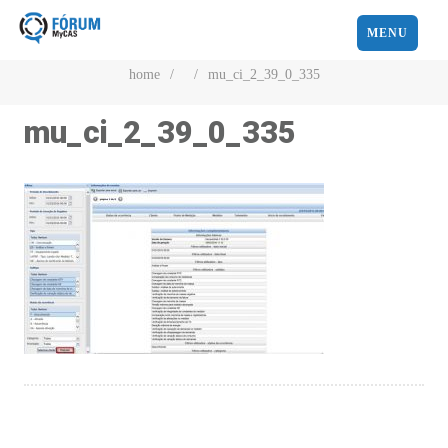
MENU
home
/
/
mu_ci_2_39_0_335
mu_ci_2_39_0_335