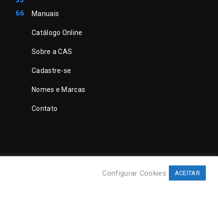
53
66
Manuais
Catálogo Online
Sobre a CAS
Cadastre-se
Nomes e Marcas
Contato
Configurar Cookies
ACEITAR
©
CAS Tecnologia
. Todos direitos reservados.