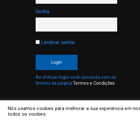
Senha
Lembrar senha
Login
Ao efetuar login você concorda com os
termos da página
Termos e Condições
.
Nós usamos cookies para melhorar a sua experiência em nos
todos os cookies.