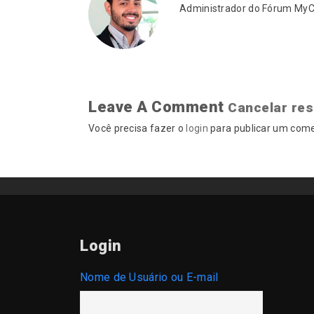
Administrador do Fórum MyCA
Leave A Comment
Cancelar re
Você precisa fazer o
login
para publicar um come
Login
Nome de Usuário ou E-mail