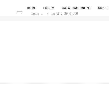
HOME
FÓRUM
CATÁLOGO ONLINE
SOBRE
home
/
/
mu_ci_2_39_0_388