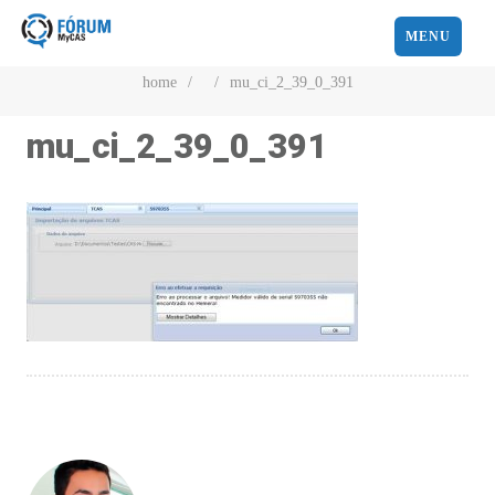
MENU
home
/
/
mu_ci_2_39_0_391
mu_ci_2_39_0_391