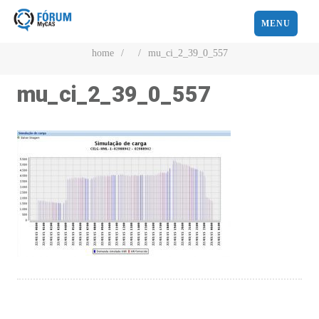
MENU
home
/
/
mu_ci_2_39_0_557
mu_ci_2_39_0_557