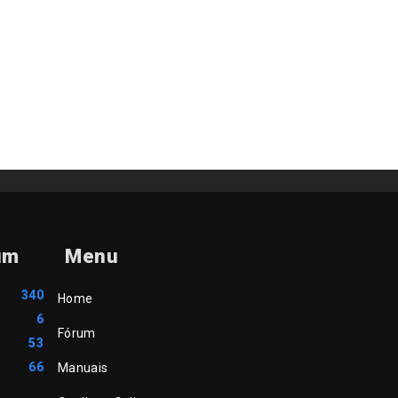
um
Menu
340
Home
6
Fórum
53
66
Manuais