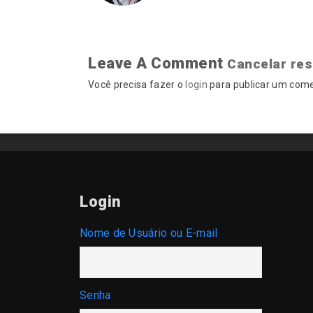
Leave A Comment
Cancelar re
Você precisa fazer o
login
para publicar um come
Login
Nome de Usuário ou E-mail
Senha