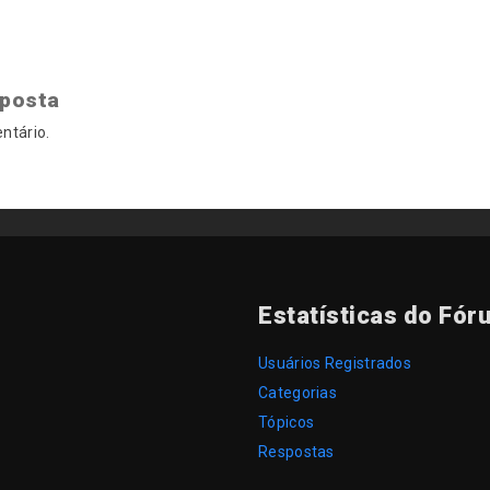
sposta
ntário.
Estatísticas do Fór
Usuários Registrados
Categorias
Tópicos
Respostas