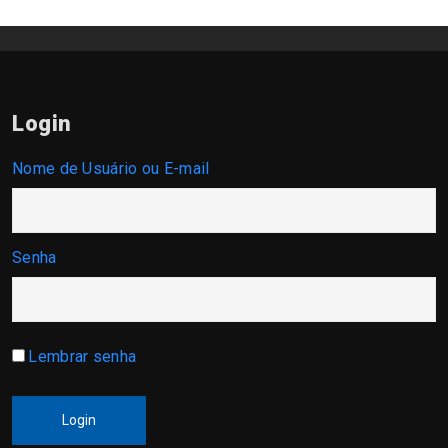
Login
Nome de Usuário ou E-mail
Senha
Lembrar senha
Login