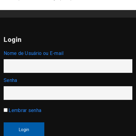
Login
Nome de Usuário ou E-mail
Senha
Lembrar senha
Login