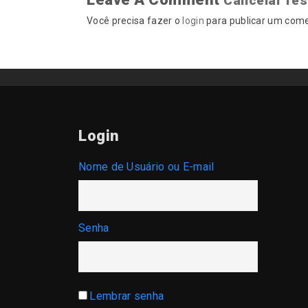
Cancelar re
Você precisa fazer o
login
para publicar um come
Login
Nome de Usuário ou E-mail
Senha
Lembrar senha