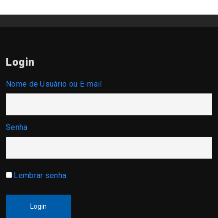
Login
Nome de Usuário ou E-mail
Senha
Lembrar senha
Login