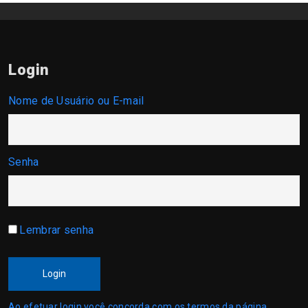
Login
Nome de Usuário ou E-mail
Senha
Lembrar senha
Login
Ao efetuar login você concorda com os termos da página