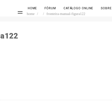
HOME
FÓRUM
CATÁLOGO ONLINE
SOBRE
home
/
/
fronteira-manual-figura122
ra122