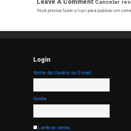
Leave A Comment
Cancelar re
Você precisa fazer o
login
para publicar um come
Login
Nome de Usuário ou E-mail
Senha
Lembrar senha