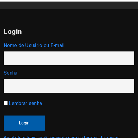
Login
Nome de Usuário ou E-mail
Senha
Lembrar senha
Login
Ao efetuar login você concorda com os termos da página