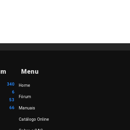
um
Menu
340
Home
6
Fórum
53
66
Manuais
Catálogo Online