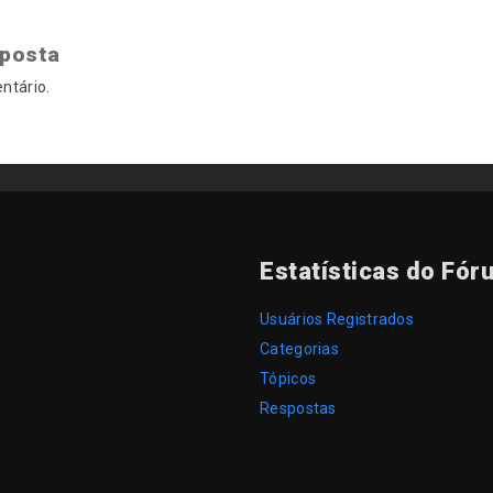
sposta
ntário.
Estatísticas do Fór
Usuários Registrados
Categorias
Tópicos
Respostas