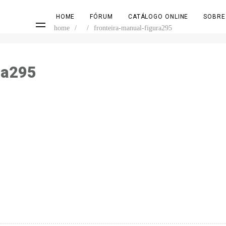
HOME
FÓRUM
CATÁLOGO ONLINE
SOBRE
home
/
/
fronteira-manual-figura295
ra295