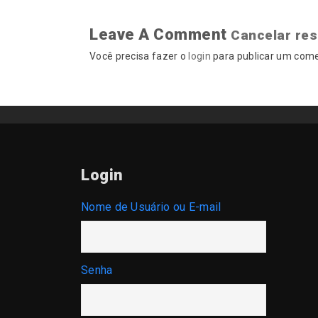
Leave A Comment
Cancelar re
Você precisa fazer o
login
para publicar um come
Login
Nome de Usuário ou E-mail
Senha