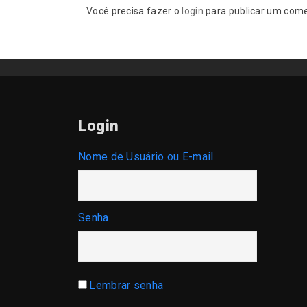
Você precisa fazer o
login
para publicar um come
Login
Nome de Usuário ou E-mail
Senha
Lembrar senha