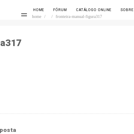
HOME
FÓRUM
CATÁLOGO ONLINE
SOBRE
home
/
/
fronteira-manual-figura317
ra317
sposta