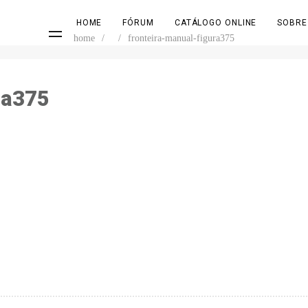
HOME
FÓRUM
CATÁLOGO ONLINE
SOBRE
home
/
/
fronteira-manual-figura375
ra375