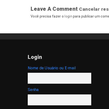
Leave A Comment
Cancelar re
Você precisa fazer o
login
para publicar um come
Login
Nome de Usuário ou E-mail
Senha