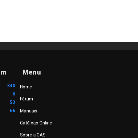
um
Menu
340
Home
6
Fórum
53
66
Manuais
Catálogo Online
Sobre a CAS