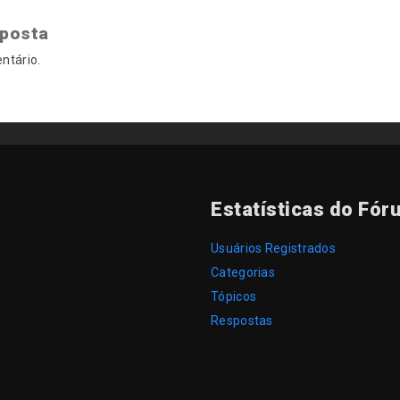
sposta
ntário.
Estatísticas do Fór
Usuários Registrados
Categorias
Tópicos
Respostas