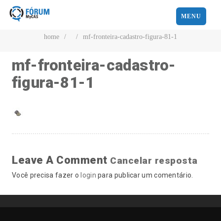
MENU
home
/
/
mf-fronteira-cadastro-figura-81-1
mf-fronteira-cadastro-
figura-81-1
Leave A Comment
Cancelar resposta
Você precisa fazer o
login
para publicar um comentário.