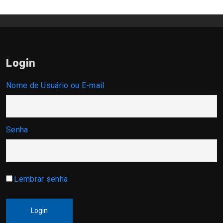
Login
Nome de Usuário ou E-mail
Senha
Lembrar senha
Login