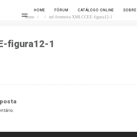
HOME
FÓRUM
CATÁLOGO ONLINE
SOBRE
home
/
/
mf-fronteira-XMLCCEE-figura12-1
E-figura12-1
sposta
ntário.