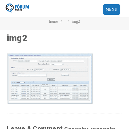
MENU
home
/
/
img2
img2
Leave A Comment
Cancelar resposta