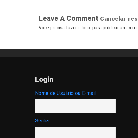
Leave A Comment
Cancelar re
Você precisa fazer o
login
para publicar um come
Login
Nome de Usuário ou E-mail
Senha