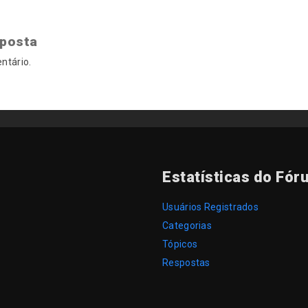
sposta
ntário.
Estatísticas do Fór
Usuários Registrados
Categorias
Tópicos
Respostas