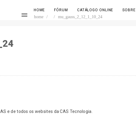
HOME
FÓRUM
CATÁLOGO ONLINE
SOBRE
home
/
/
mu_gauss_2_12_1_10_24
_24
S e de todos os websites da CAS Tecnologia.