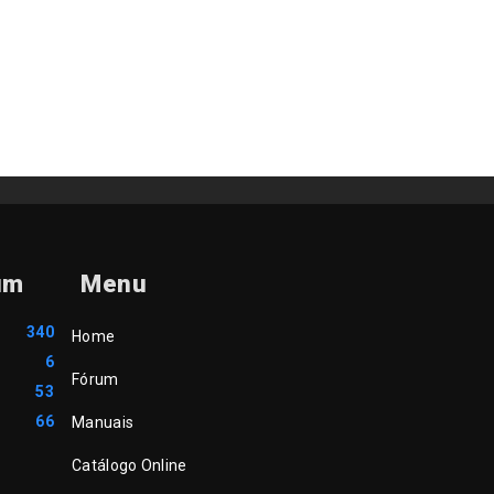
um
Menu
340
Home
6
Fórum
53
66
Manuais
Catálogo Online