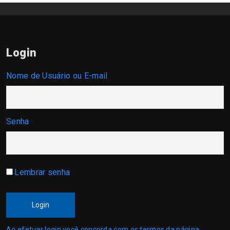
Login
Nome de Usuário ou E-mail
Senha
Lembrar senha
Login
Ao efetuar login você concorda com os termos da página